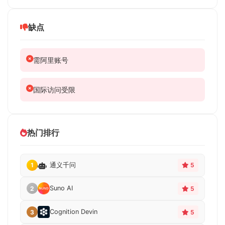
缺点
需阿里账号
国际访问受限
热门排行
通义千问
1
5
Suno AI
2
5
Cognition Devin
3
5