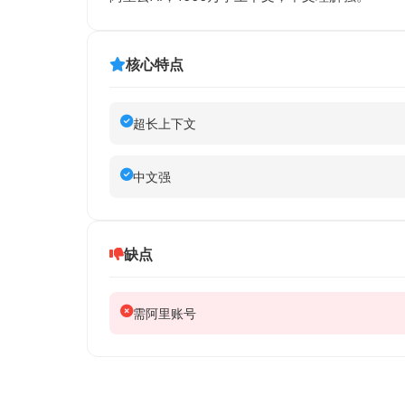
核心特点
超长上下文
中文强
缺点
需阿里账号