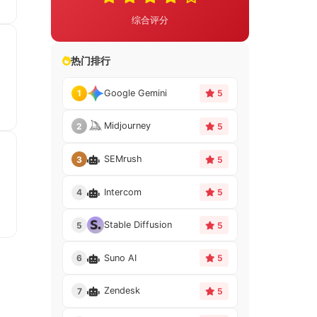
综合评分
热门排行
Google Gemini
1
5
Midjourney
2
5
SEMrush
3
5
Intercom
4
5
Stable Diffusion
5
5
Suno AI
6
5
Zendesk
7
5