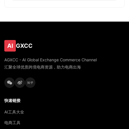
AI
GXCC
AGXCC - AI Global Exchange Commerce Channel
汇聚全球优质跨境电商资源，助力电商出海
快速链接
AI工具大全
电商工具