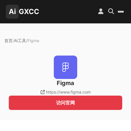
Ai
GXCC
首页
/
AI工具
/
Figma
Figma
https://www.figma.com
访问官网