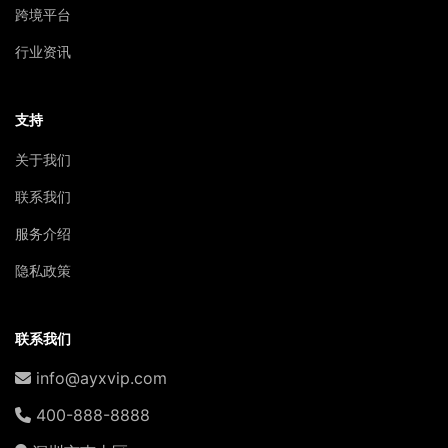
跨境平台
行业资讯
支持
关于我们
联系我们
服务介绍
隐私政策
联系我们
info@ayxvip.com
400-888-8888