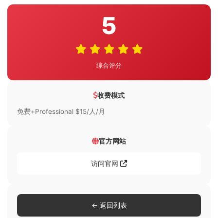
5
综合评分
收费模式
免费+Professional $15/人/月
官方网站
访问官网
← 返回列表