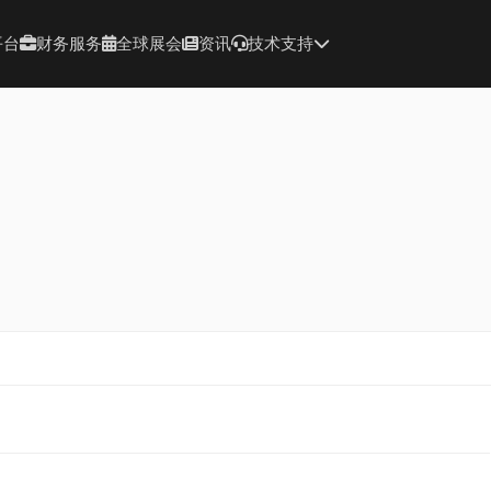
平台
财务服务
全球展会
资讯
技术支持