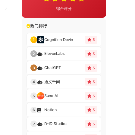
综合评分
热门排行
Cognition Devin
1
5
ElevenLabs
2
5
ChatGPT
3
5
通义千问
4
5
Suno AI
5
5
Notion
6
5
D-ID Studios
7
5