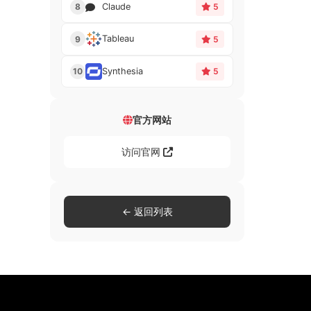
Claude
8
5
Tableau
9
5
Synthesia
10
5
官方网站
访问官网
← 返回列表