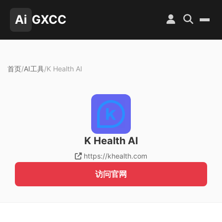
Ai
GXCC
首页
/
AI工具
/
K Health AI
K Health AI
https://khealth.com
访问官网