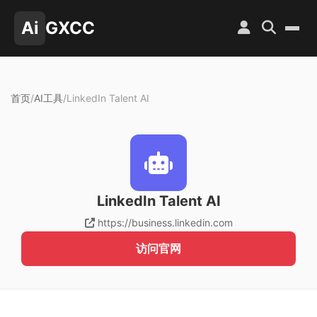
Ai
GXCC
首页
/
AI工具
/
LinkedIn Talent AI
LinkedIn Talent AI
https://business.linkedin.com
访问官网