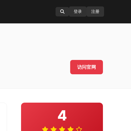
登录
注册
访问官网
4