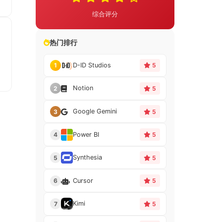
综合评分
热门排行
D-ID Studios
1
5
Notion
2
5
Google Gemini
3
5
Power BI
4
5
Synthesia
5
5
Cursor
6
5
Kimi
7
5