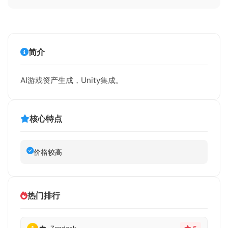
简介
AI游戏资产生成，Unity集成。
核心特点
价格较高
热门排行