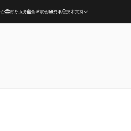
平台
财务服务
全球展会
资讯
技术支持