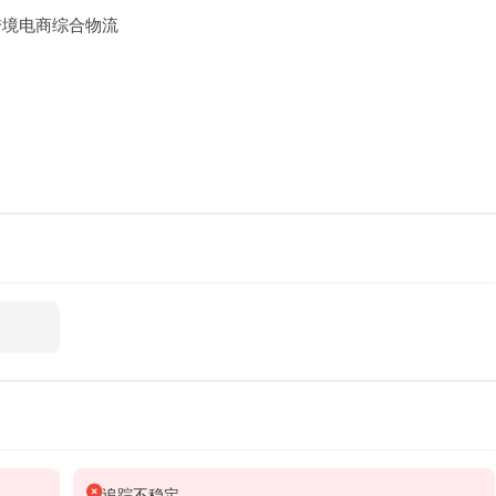
跨境电商综合物流
追踪不稳定