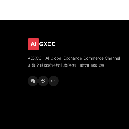
AI
GXCC
AGXCC - AI Global Exchange Commerce Channel
汇聚全球优质跨境电商资源，助力电商出海