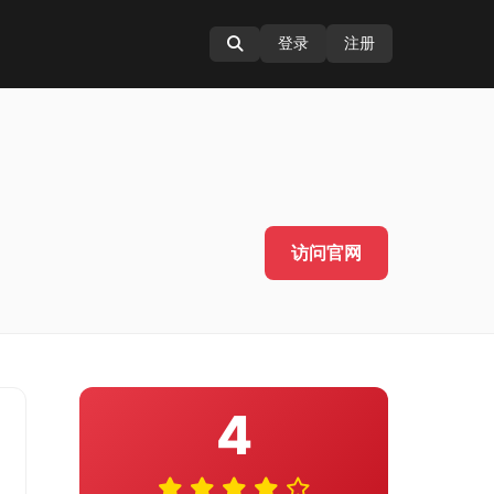
登录
注册
访问官网
4