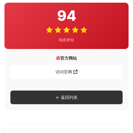
94
综合评分
官方网站
访问官网
← 返回列表