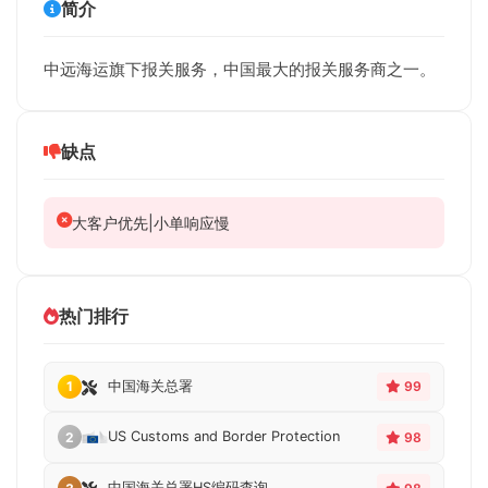
简介
中远海运旗下报关服务，中国最大的报关服务商之一。
缺点
大客户优先|小单响应慢
热门排行
中国海关总署
1
99
US Customs and Border Protection
2
98
中国海关总署HS编码查询