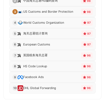
中国海关总署HS编码查询
2
98
US Customs and Border Protection
3
98
World Customs Organization
4
97
海关总署统计查询
5
97
European Customs
6
97
英国税务海关总署
7
96
HS Code Lookup
8
96
Facebook Ads
9
96
DHL Global Forwarding
10
96