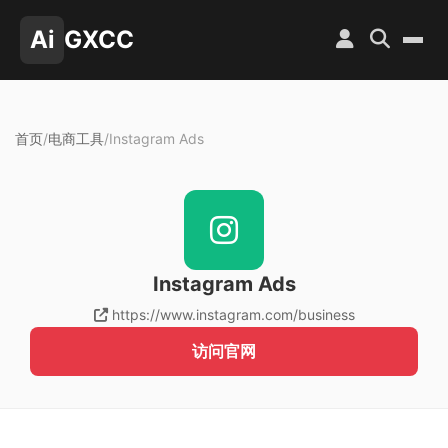
Ai
GXCC
首页
/
电商工具
/
Instagram Ads
Instagram Ads
https://www.instagram.com/business
访问官网