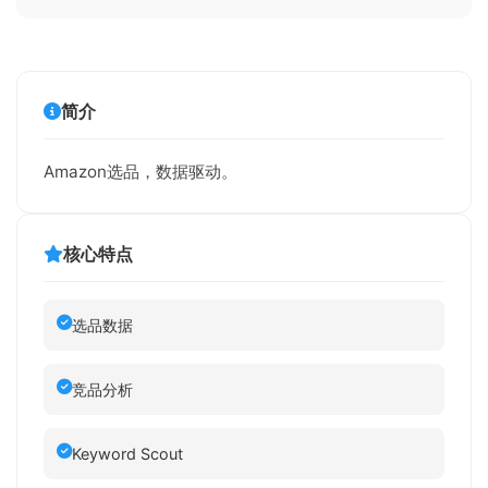
简介
Amazon选品，数据驱动。
核心特点
选品数据
竞品分析
Keyword Scout