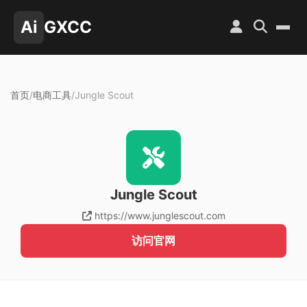
Ai
GXCC
首页
/
电商工具
/
Jungle Scout
Jungle Scout
https://www.junglescout.com
访问官网