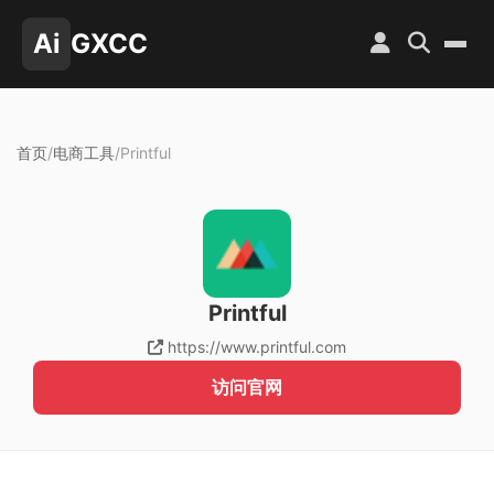
Ai
GXCC
首页
/
电商工具
/
Printful
Printful
https://www.printful.com
访问官网