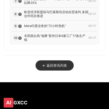
7
08-07
比降35%
欧亚经济联盟拟与巴基斯坦启动自贸谈判 多国
8
08-07
合作同步推进
Meta印度业务的“72小时危机”
9
08-07
丰田因台风”海豚”暂停日本9家工厂17条生产
10
08-07
线
← 返回资讯列表
AI
GXCC