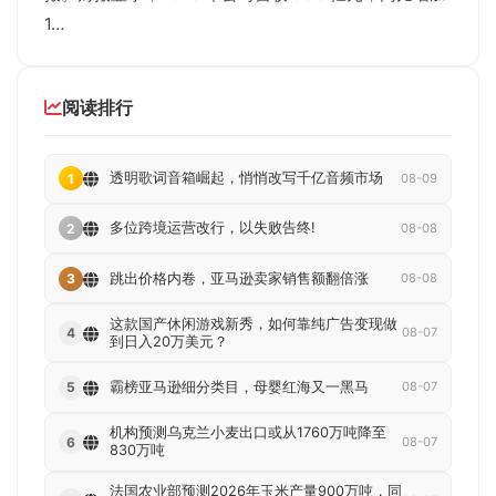
1…
阅读排行
透明歌词音箱崛起，悄悄改写千亿音频市场
1
08-09
多位跨境运营改行，以失败告终!
2
08-08
跳出价格内卷，亚马逊卖家销售额翻倍涨
3
08-08
这款国产休闲游戏新秀，如何靠纯广告变现做
4
08-07
到日入20万美元？
霸榜亚马逊细分类目，母婴红海又一黑马
5
08-07
机构预测乌克兰小麦出口或从1760万吨降至
6
08-07
830万吨
法国农业部预测2026年玉米产量900万吨，同