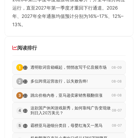
运行，直至2027年第一季度才重回下行通道。2026
年、2027年全年通胀均值预计分别为16%–17%、12%–
13%。
阅读排行
透明歌词音箱崛起，悄悄改写千亿音频市场
1
08-09
多位跨境运营改行，以失败告终!
2
08-08
跳出价格内卷，亚马逊卖家销售额翻倍涨
3
08-08
这款国产休闲游戏新秀，如何靠纯广告变现做
4
08-07
到日入20万美元？
霸榜亚马逊细分类目，母婴红海又一黑马
5
08-07