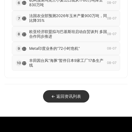
机构预测乌克兰小麦出口或从1760万吨降至
6
08-07
830万吨
法国农业部预测2026年玉米产量900万吨，同
7
08-07
比降35%
欧亚经济联盟拟与巴基斯坦启动自贸谈判 多国
8
08-07
合作同步推进
Meta印度业务的“72小时危机”
9
08-07
丰田因台风”海豚”暂停日本9家工厂17条生产
10
08-07
线
← 返回资讯列表