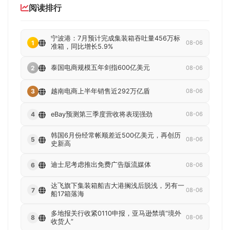
阅读排行
宁波港：7月预计完成集装箱吞吐量456万标
1
08-06
准箱，同比增长5.9%
泰国电商规模五年剑指600亿美元
2
08-06
越南电商上半年销售近292万亿盾
3
08-06
eBay预测第三季度营收将表现强劲
4
08-06
韩国6月份经常帐顺差近500亿美元，再创历
5
08-06
史新高
迪士尼考虑推出免费广告版流媒体
6
08-06
达飞旗下集装箱船吉大港搁浅后脱浅，另有一
7
08-06
船17箱落海
多地报关行收紧0110申报，亚马逊禁填“境外
8
08-06
收货人”