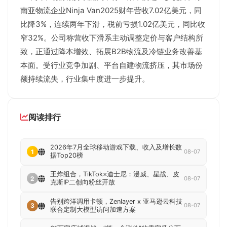
南亚物流企业Ninja Van2025财年营收7.02亿美元，同
比降3%，连续两年下滑，税前亏损1.02亿美元，同比收
窄32%。公司称营收下滑系主动调整定价与客户结构所
致，正通过降本增效、拓展B2B物流及冷链业务改善基
本面。受行业竞争加剧、平台自建物流挤压，其市场份
额持续流失，行业集中度进一步提升。
阅读排行
2026年7月全球移动游戏下载、收入及增长数
1
08-07
据Top20榜
王炸组合，TikTok×迪士尼：漫威、星战、皮
2
08-07
克斯IP二创向粉丝开放
告别跨洋调用卡顿，Zenlayer x 亚马逊云科技
3
08-07
联合定制大模型访问加速方案