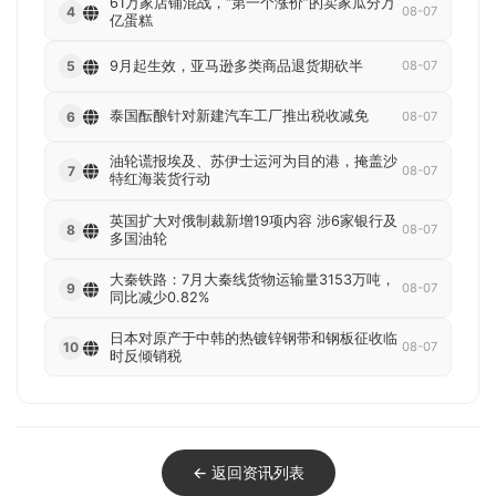
61万家店铺混战，“第一个涨价”的卖家瓜分万
4
08-07
亿蛋糕
9月起生效，亚马逊多类商品退货期砍半
5
08-07
泰国酝酿针对新建汽车工厂推出税收减免
6
08-07
油轮谎报埃及、苏伊士运河为目的港，掩盖沙
7
08-07
特红海装货行动
英国扩大对俄制裁新增19项内容 涉6家银行及
8
08-07
多国油轮
大秦铁路：7月大秦线货物运输量3153万吨，
9
08-07
同比减少0.82%
日本对原产于中韩的热镀锌钢带和钢板征收临
10
08-07
时反倾销税
← 返回资讯列表