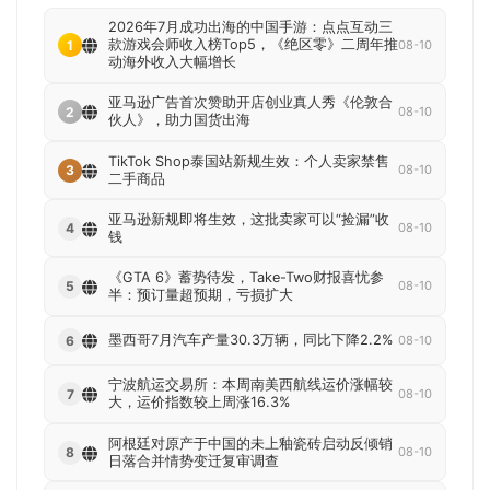
2026年7月成功出海的中国手游：点点互动三
款游戏会师收入榜Top5，《绝区零》二周年推
1
08-10
动海外收入大幅增长
亚马逊广告首次赞助开店创业真人秀《伦敦合
2
08-10
伙人》，助力国货出海
TikTok Shop泰国站新规生效：个人卖家禁售
3
08-10
二手商品
亚马逊新规即将生效，这批卖家可以“捡漏”收
4
08-10
钱
《GTA 6》蓄势待发，Take-Two财报喜忧参
5
08-10
半：预订量超预期，亏损扩大
墨西哥7月汽车产量30.3万辆，同比下降2.2%
6
08-10
宁波航运交易所：本周南美西航线运价涨幅较
7
08-10
大，运价指数较上周涨16.3%
阿根廷对原产于中国的未上釉瓷砖启动反倾销
8
08-10
日落合并情势变迁复审调查