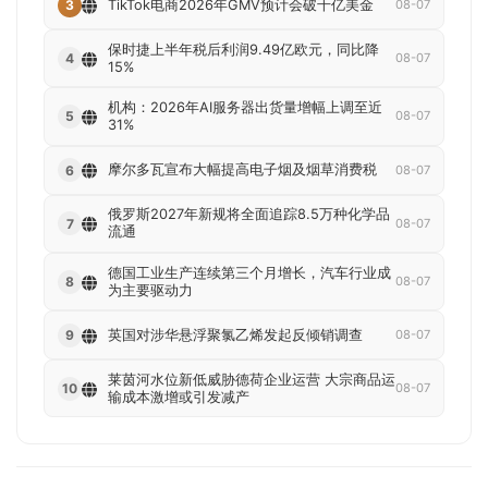
TikTok电商2026年GMV预计会破千亿美金
3
08-07
保时捷上半年税后利润9.49亿欧元，同比降
4
08-07
15%
机构：2026年AI服务器出货量增幅上调至近
5
08-07
31%
摩尔多瓦宣布大幅提高电子烟及烟草消费税
6
08-07
俄罗斯2027年新规将全面追踪8.5万种化学品
7
08-07
流通
德国工业生产连续第三个月增长，汽车行业成
8
08-07
为主要驱动力
英国对涉华悬浮聚氯乙烯发起反倾销调查
9
08-07
莱茵河水位新低威胁德荷企业运营 大宗商品运
10
08-07
输成本激增或引发减产