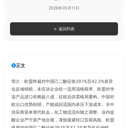
2026年05月11日
← 返回列表
正文
简介：欧盟终裁对中国己二酸征收29.1%至42.3%差异
化反倾销税，未应诉企业统一适用顶格税率。欧盟对华
该产品进口依赖超八成，征税后供需格局重构。中国对
欧出口优势削弱，产能或回流国内承压下游成本。非中
供应商迎来替代机会，化工物流流向随之调整。业内提
醒企业严守原产地合规，谨慎规避转口贸易风险。欧盟
终裁对中国己二酸征收29.1%至42.3%差异化反倾销