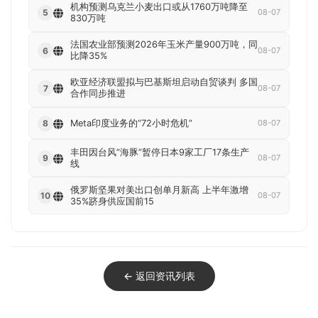
机构预测乌克兰小麦出口或从1760万吨降至
5
08-07
830万吨
法国农业部预测2026年玉米产量900万吨，同
6
08-07
比降35%
欧亚经济联盟拟与巴基斯坦启动自贸谈判 多国
7
08-07
合作同步推进
Meta印度业务的“72小时危机”
8
08-07
丰田因台风”海豚”暂停日本9家工厂17条生产
9
08-07
线
俄罗斯坚果对美出口创单月新高 上半年激增
10
08-07
35%跻身供应国前15
← 返回资讯列表