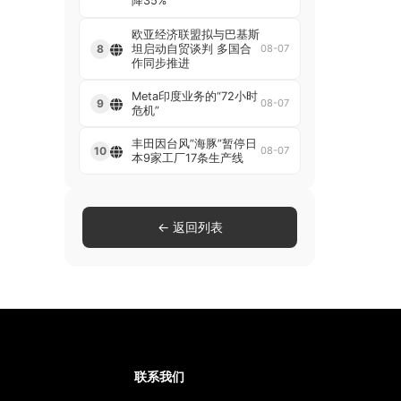
降35%
欧亚经济联盟拟与巴基斯
坦启动自贸谈判 多国合
8
08-07
作同步推进
Meta印度业务的“72小时
9
08-07
危机”
丰田因台风”海豚”暂停日
10
08-07
本9家工厂17条生产线
← 返回列表
联系我们