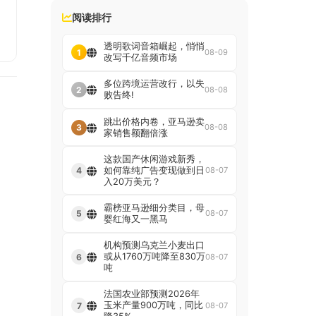
阅读排行
透明歌词音箱崛起，悄悄
1
08-09
改写千亿音频市场
多位跨境运营改行，以失
2
08-08
败告终!
跳出价格内卷，亚马逊卖
3
08-08
家销售额翻倍涨
这款国产休闲游戏新秀，
如何靠纯广告变现做到日
4
08-07
入20万美元？
霸榜亚马逊细分类目，母
5
08-07
婴红海又一黑马
机构预测乌克兰小麦出口
或从1760万吨降至830万
6
08-07
吨
法国农业部预测2026年
玉米产量900万吨，同比
7
08-07