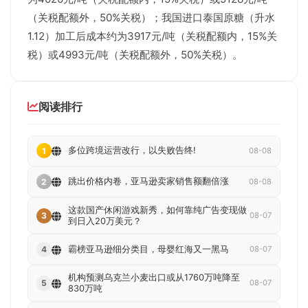
（关税配额外，50%关税）；我国进口泰国原糖（升水
1.12）加工后成本约为3917元/吨（关税配额内，15%关
税）或4993元/吨（关税配额外，50%关税）。
阅读排行
多位跨境运营改行，以失败告终!
1
08-08
跳出价格内卷，亚马逊卖家销售额翻倍涨
2
08-08
这款国产休闲游戏新秀，如何靠纯广告变现做
3
08-07
到日入20万美元？
霸榜亚马逊细分类目，母婴红海又一黑马
4
08-07
机构预测乌克兰小麦出口或从1760万吨降至
5
08-07
830万吨