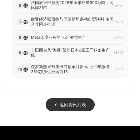
法国农业部预测2026年玉米产量900万吨，同
6
08-07
比降35%
欧亚经济联盟拟与巴基斯坦启动自贸谈判 多国
7
08-07
合作同步推进
Meta印度业务的“72小时危机”
8
08-07
丰田因台风”海豚”暂停日本9家工厂17条生产
9
08-07
线
俄罗斯坚果对美出口创单月新高 上半年激增
10
08-07
35%跻身供应国前15
← 返回资讯列表