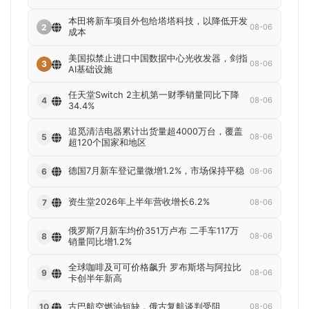
本田将新车项目外包给塔塔科技，以降低开发
2
08-06
成本
美国拟禁止进口中国数据中心光收发器，剑指
3
08-06
AI基础设施
任天堂Switch 2主机第一财季销量同比下降
4
08-06
34.4%
追觅清洁电器累计出货量超4000万台，覆盖
5
08-06
超120个国家和地区
德国7月新车登记量微增1.2%，市场保持平稳
6
08-06
资生堂2026年上半年营收增长6.2%
7
08-06
俄罗斯7月新车均价351万卢布 二手车117万
8
08-06
销量同比增1.2%
全球咖啡及可可价格飙升 罗布斯塔与阿拉比
9
08-06
卡创半年新高
古巴航空燃油短缺，俄古复航谈判受阻
10
08-06