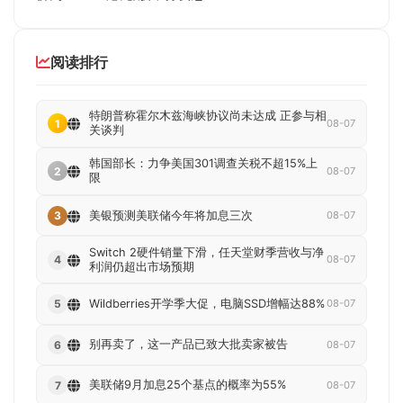
阅读排行
特朗普称霍尔木兹海峡协议尚未达成 正参与相
1
08-07
关谈判
韩国部长：力争美国301调查关税不超15%上
2
08-07
限
美银预测美联储今年将加息三次
3
08-07
Switch 2硬件销量下滑，任天堂财季营收与净
4
08-07
利润仍超出市场预期
Wildberries开学季大促，电脑SSD增幅达88%
5
08-07
别再卖了，这一产品已致大批卖家被告
6
08-07
美联储9月加息25个基点的概率为55%
7
08-07