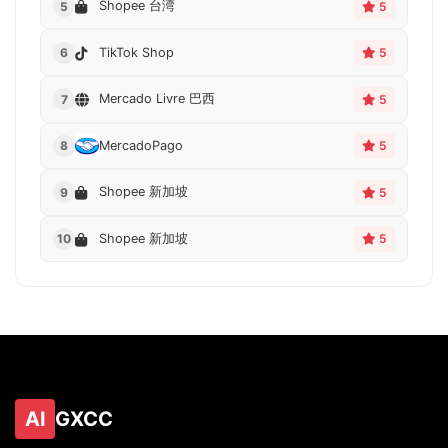
Shopee 台湾
5
5
TikTok Shop
6
5
Mercado Livre 巴西
7
5
MercadoPago
8
5
Shopee 新加坡
9
5
Shopee 新加坡
10
5
AI
GXCC