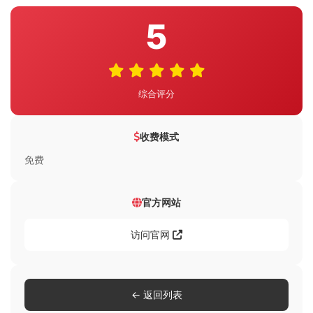
5
综合评分
收费模式
免费
官方网站
访问官网
← 返回列表