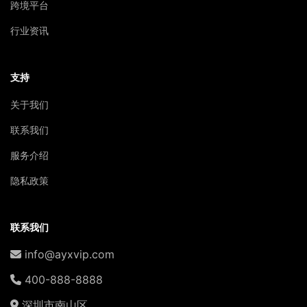
跨境平台
行业资讯
支持
关于我们
联系我们
服务介绍
隐私政策
联系我们
info@ayxvip.com
400-888-8888
深圳市南山区