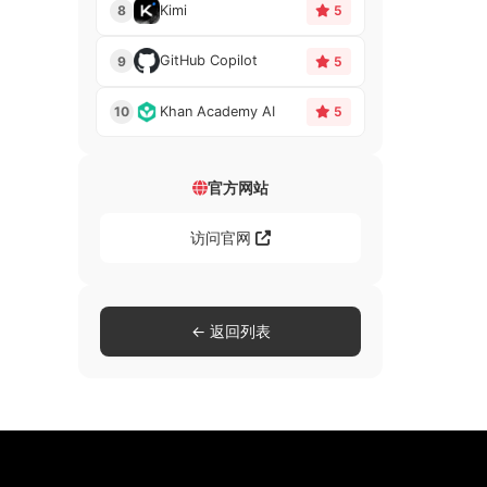
Kimi
8
5
GitHub Copilot
9
5
Khan Academy AI
10
5
官方网站
访问官网
← 返回列表