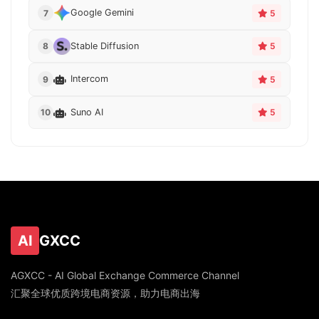
Google Gemini
7
5
Stable Diffusion
8
5
Intercom
9
5
Suno AI
10
5
AI
GXCC
AGXCC - AI Global Exchange Commerce Channel
汇聚全球优质跨境电商资源，助力电商出海