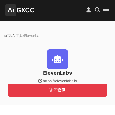
Ai
GXCC
首页
/
AI工具
/
ElevenLabs
ElevenLabs
https://elevenlabs.io
访问官网