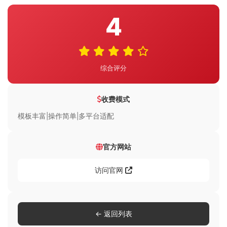
4
综合评分
收费模式
模板丰富|操作简单|多平台适配
官方网站
访问官网
← 返回列表