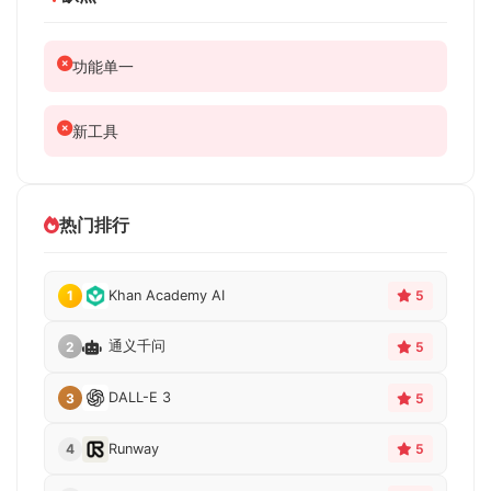
功能单一
新工具
热门排行
Khan Academy AI
1
5
通义千问
2
5
DALL-E 3
3
5
Runway
4
5