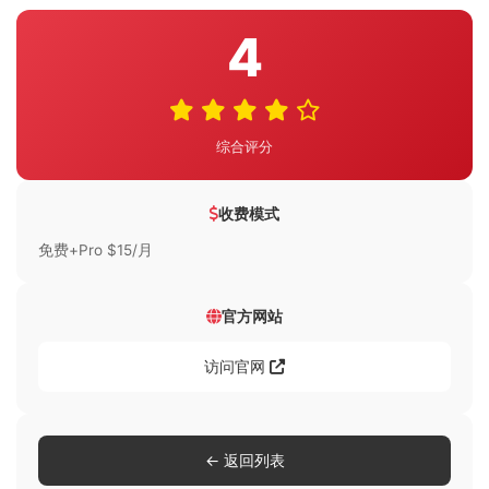
4
综合评分
收费模式
免费+Pro $15/月
官方网站
访问官网
← 返回列表