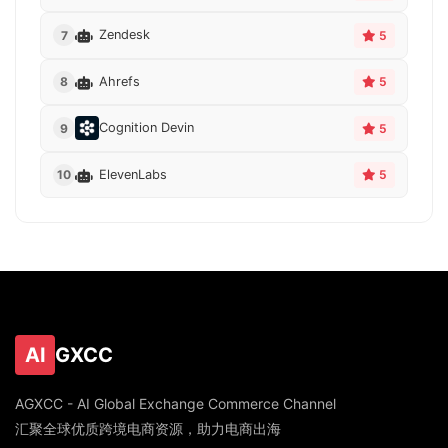
Zendesk
7
5
Ahrefs
8
5
Cognition Devin
9
5
ElevenLabs
10
5
AI
GXCC
AGXCC - AI Global Exchange Commerce Channel
汇聚全球优质跨境电商资源，助力电商出海