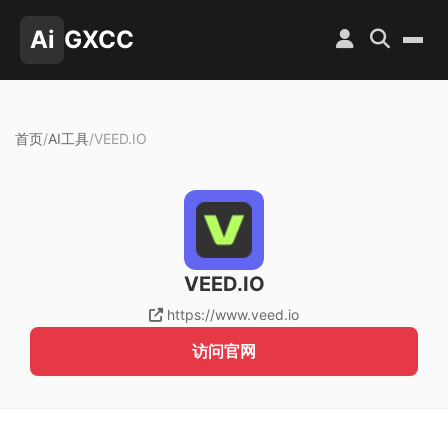
Ai
GXCC
首页
/
AI工具
/
VEED.IO
VEED.IO
https://www.veed.io
访问官网