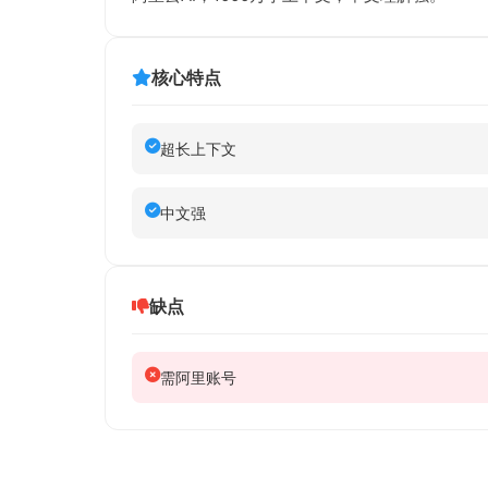
核心特点
超长上下文
中文强
缺点
需阿里账号