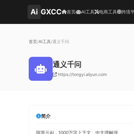
Ai
GXCC
首页
AI工具
电商工具
跨境
首页
/
AI工具
/
通义千问
通义千问
https://tongyi.aliyun.com
简介
阿里云AI，1000万字上下文，中文理解强。