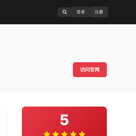
登录
注册
访问官网
5