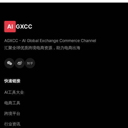
AI
GXCC
AGXCC - AI Global Exchange Commerce Channel
汇聚全球优质跨境电商资源，助力电商出海
快速链接
AI工具大全
电商工具
跨境平台
行业资讯