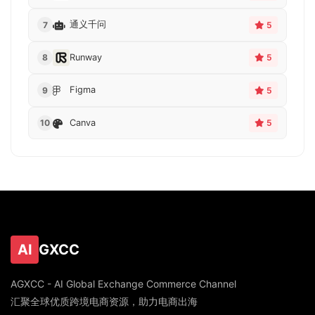
通义千问
7
5
Runway
8
5
Figma
9
5
Canva
10
5
AI
GXCC
AGXCC - AI Global Exchange Commerce Channel
汇聚全球优质跨境电商资源，助力电商出海