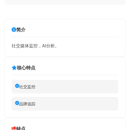
简介
社交媒体监控，AI分析。
核心特点
社交监控
品牌追踪
缺点