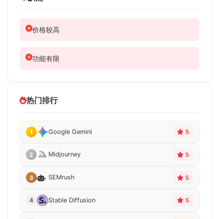
价格较高
功能有限
热门排行
Google Gemini
1
5
Midjourney
2
5
SEMrush
3
5
Stable Diffusion
4
5