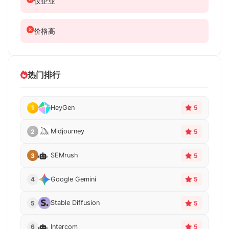
仅企业
价格高
热门排行
HeyGen
1
5
Midjourney
2
5
SEMrush
3
5
Google Gemini
4
5
Stable Diffusion
5
5
Intercom
6
5