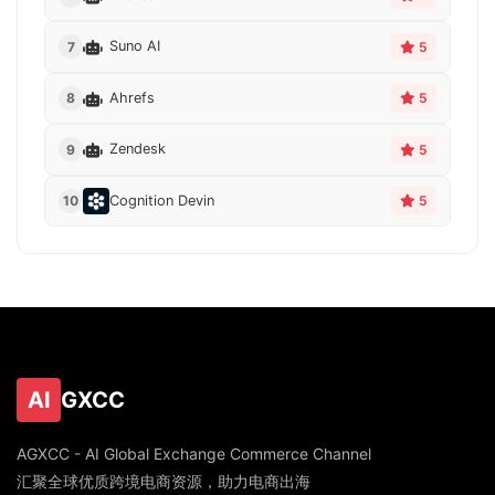
Suno AI
7
5
Ahrefs
8
5
Zendesk
9
5
Cognition Devin
10
5
AI
GXCC
AGXCC - AI Global Exchange Commerce Channel
汇聚全球优质跨境电商资源，助力电商出海