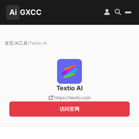
Ai
GXCC
首页
/
AI工具
/
Textio AI
Textio AI
https://textio.com
访问官网